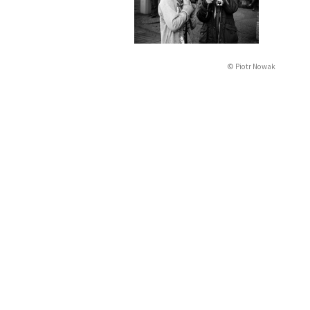
© Piotr Nowak