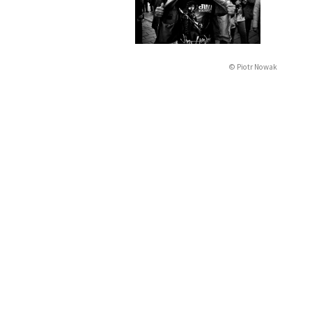
© Piotr Nowak