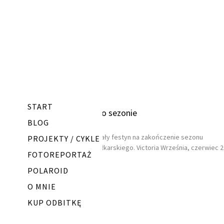
START
Po sezonie
BLOG
Mały festyn na zakończenie sezonu
PROJEKTY / CYKLE
piłkarskiego. Victoria Września, czerwiec 
FOTOREPORTAŻ
POLAROID
O MNIE
KUP ODBITKĘ