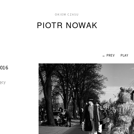
OKIEM CZASU
PIOTR NOWAK
← PREV
PLAY
2016
ący