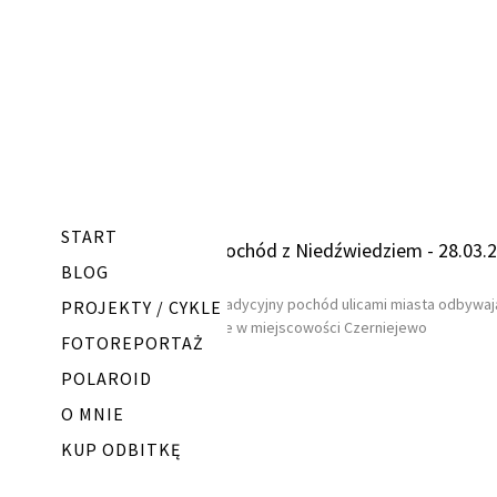
START
Pochód z Niedźwiedziem - 28.03.
BLOG
Tradycyjny pochód ulicami miasta odbywaj
PROJEKTY / CYKLE
sie w miejscowości Czerniejewo
FOTOREPORTAŻ
POLAROID
O MNIE
KUP ODBITKĘ