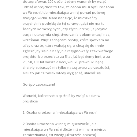
sfotografować 100 osób. Jedyny warunek by wziąć
udział w projekcie to taki, że osoba musi być urodzona
we Wrześni, lub mieszkająca w niej ponad połowę
swojego wieku. Mam nadzieje, że mieszkańcy
przychylnie podejdą do tej sprawy, gdyż nie ma tu
żadnych komercyjnych, czy złych intencji, a jedynie
pasja i olbrzymia chęć stworzenia dokumentacji nas,
wrześnian. Więc zachęcam osoby, które spotkam na
ulicy oraz te, które wahają się, a chcą się do mnie
zgłosić, by się nie bały, nie rezygnowały z tak ważnego
projektu, bo przeciecz za 5 lat już będziemy inni, a za
25, 50, 100 lat wasze dzieci, wnuki, prawnuki będę
chciały zobaczyć nie tylko naszą twarz z przeszłości,
ale i to jak człowiek wtedy wyglądał, ubierał się...
Gorąco zapraszam!
Warunki, które trzeba spełnić by wziąć udział w
projekcie.
1. Osoba urodzona i mieszkająca we Wrześni.
2 Osoba urodzona w innej miejscowości, ale
mieszkająca we Wrześni dłużej niż w innym miejscu
zamieszkania.(jest wtedy już wrześnianinem)