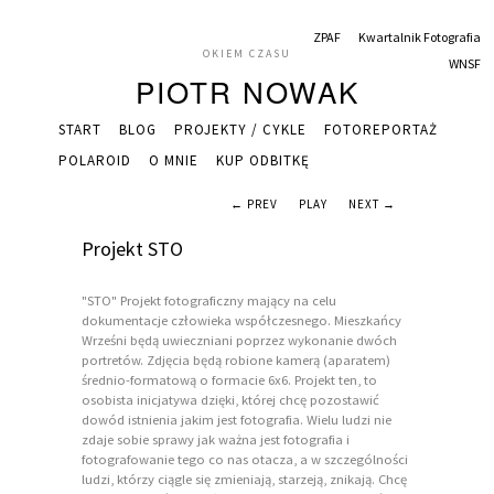
ZPAF
Kwartalnik Fotografia
OKIEM CZASU
WNSF
PIOTR NOWAK
START
BLOG
PROJEKTY / CYKLE
FOTOREPORTAŻ
POLAROID
O MNIE
KUP ODBITKĘ
← PREV
PLAY
NEXT →
Projekt STO
"STO" Projekt fotograficzny mający na celu
dokumentacje człowieka współczesnego. Mieszkańcy
Wrześni będą uwieczniani poprzez wykonanie dwóch
portretów. Zdjęcia będą robione kamerą (aparatem)
średnio-formatową o formacie 6x6. Projekt ten, to
osobista inicjatywa dzięki, której chcę pozostawić
dowód istnienia jakim jest fotografia. Wielu ludzi nie
zdaje sobie sprawy jak ważna jest fotografia i
fotografowanie tego co nas otacza, a w szczególności
ludzi, którzy ciągle się zmieniają, starzeją, znikają. Chcę