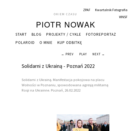
ZPAF
Kwartalnik Fotografia
OKIEM CZASU
WNSF
PIOTR NOWAK
START
BLOG
PROJEKTY / CYKLE
FOTOREPORTAŻ
POLAROID
O MNIE
KUP ODBITKĘ
← PREV
PLAY
NEXT →
Solidarni z Ukrainą - Poznań 2022
Solidarni z Ukrainą. Manifestacja pokojowa na placu
Wolności w Poznaniu, spowodowana agresją militarną
Rosji na Ukrainne. Poznań, 26.02.2022