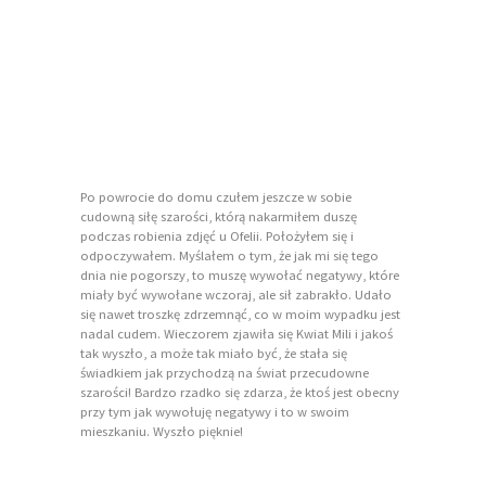
Po powrocie do domu czułem jeszcze w sobie
cudowną siłę szarości, którą nakarmiłem duszę
podczas robienia zdjęć u Ofelii. Położyłem się i
odpoczywałem. Myślałem o tym, że jak mi się tego
dnia nie pogorszy, to muszę wywołać negatywy, które
miały być wywołane wczoraj, ale sił zabrakło. Udało
się nawet troszkę zdrzemnąć, co w moim wypadku jest
nadal cudem. Wieczorem zjawiła się Kwiat Mili i jakoś
tak wyszło, a może tak miało być, że stała się
świadkiem jak przychodzą na świat przecudowne
szarości! Bardzo rzadko się zdarza, że ktoś jest obecny
przy tym jak wywołuję negatywy i to w swoim
mieszkaniu. Wyszło pięknie!