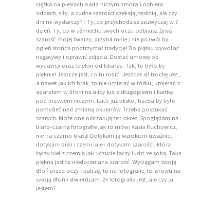
ciężka na piesiach siada niczym zmora i odbiera
oddech, siły, a cudne szarości czekają, tęsknią, ale czy
dni mi wystarczy? I Ty, co przychodzisz zazwyczaj w 7
dzień. Ty, co w uśmiechu swych oczu odbijasz żywą
szarość mojej twarzy, przytul mnie i nie pozwól by
ogień słońca podtrzymał tradycję! Do piątku wywołać
negatywy i oprawić zdjęcia. Dostać umowę od
wydawcy oraz telefon od lekarza. Tak, to było by
pięknie! Jeszcze jest, co tu robić. Jeszcze sił trochę jest,
a nawet jak ich brak, to nie umierać w łóżku, umierać z
aparatem w dłoni na ulicy lub z długopisem i kartką
pod drzewem niczyim. Lato już blisko, trzeba by było
pomyśleć nad zmianą okularów. Trzeba poszukać
szarych. Może one odczarują ten okres. Spoglądam na
biało-czarną fotografie jak to mówi Kasia Kuchowicz,
nie na czarno-białą! Dotykam ją wzrokiem uważnie,
dotykam bieli i czerni, ale i dotykam szarości, która
łączy biel z czernią jak uczucie łączy ludzi ze sobą. Taka
piękna jest ta niedoceniana szarość. Wyciągam swoją
dłoń przed oczy i patrzę, to na fotografie, to znowu na
swoją dłoń i stwierdzam, że fotografia jest, ale czy ja
jestem?