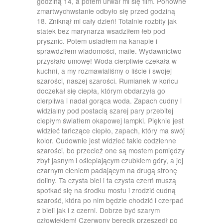
godziną 14, a potem urwał mi się film. Ponowne
zmartwychwstanie odbyło się przed godziną
18. Zniknął mi cały dzień! Totalnie rozbity jak
statek bez marynarza wsadziłem łeb pod
prysznic. Potem usiadłem na kanapie i
sprawdziłem wiadomości, maile. Wydawnictwo
przysłało umowę! Woda cierpliwie czekała w
kuchni, a my rozmawialiśmy o liście i swojej
szarości, naszej szarości. Rumianek w końcu
doczekał się ciepła, którym obdarzyła go
cierpliwa i nadal gorąca woda. Zapach cudny i
widzialny pod postacią szarej pary przebitej
ciepłym światłem okapowej lampki. Pięknie jest
widzieć tańczące ciepło, zapach, który ma swój
kolor. Cudownie jest widzieć takie codzienne
szarości, bo przecież one są mostem pomiędzy
zbyt jasnym i oślepiającym czubkiem góry, a jej
czarnym cieniem padającym na drugą stronę
doliny. Ta czysta biel i ta czysta czerń muszą
spotkać się na środku mostu i zrodzić cudną
szarość, która po nim będzie chodzić i czerpać
z bieli jak i z czerni. Dobrze być szarym
człowiekiem! Czerwony berecik przeszedł po