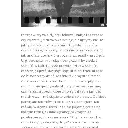
Patrząc w czystą biel, jeżeli takowa istnieje i patrząc w
czystą czerń, jeżeli takowa istnieje, nie ujrzymy nic. To
jakby patrzeć prosto w słońce, to jakby patrzeć w
czarną dziurę, to jak wypalone niebo na fotografii, to
jak smolista czerń, która pożarła szczegóły na zdjęciu.
Ująć trochę światłu i ująć trochę czerni by zrodzić
szarość, w której ujrzysz prawdę. Tylko w szarości
możesz ją ujrzeć, dotknąć! Idąc kilka dni temu ulicą w
dość słoneczny dzień, właśnie takie myśli na temat
wieloznaczności monochromu mnie zaczepiły. Na
moim nosie spoczywały okulary przeciwsłoneczne,
czarne lustra poezji, które chronią delikatną jasność
moich oczu – mówią, że to zwierciadła duszy. Od kiedy
pamiętam tak mówią i od kiedy nie pamiętam, tak
mówią. Wszędzie lustra i odbicia pojawiające się na
każdym kroku jak inne wymiary, w których się
powtarzamy, ale czy na pewno? Czy ten człowiek w
odbiciu szyby sklepowej, to ja? Przecież jest trochę
zniekształcony, a i po zdjęciu okularów ma nadal