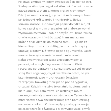
Po chwili zmuszony jestem ewakuować się do łazienki.
Siedzę na kiblu i patrzę jak od kilku dni również na mnie
patrzą butelki z chemią, koreks i rękaw ciemniowy.
Patrzą na mnie i czekają, a ja siedzę na krwawym tronie
jak jednooki król szarości i nic nie robię. Siedzę i
szukam szarości, ale nawet już papier do tyłka nie jest
kurwa szary! W moim przypadku jest biało-czerwony!
Wymowna metafora – sobie pomyślałem. Usiadłem na
chwile w pracowni i wśród zdjęć i ram znalazłem
próbne druki okładki do mojego tomu – Tęsknić za
Niemożliwym. Już coraz bliżej, jeszcze niech przyślą
umowę, a potem już łatwiej będzie się umierało. Jakże
mocno świecą te szarości w moim mieszkaniu.
Naładowany Polaroid czeka zniecierpliwiony, a
przecież jest w najbliższy weekend temat u Ofelii.
Fotografie do oprawy i na konkurs szepczą coś między
sobą. Dwa negatywy, co jak świetliki na półce, co jak
latarnie morskie, po moich oczach światłem
zaczepnym. Nawołują mnie już od ponad tygodnia,
chcą żyć! Książki i nie tylko te ostatnio kupione, cudne
białe kruki, ale i cała reszta, co nietknięta moim
sercem, smutnieją w swej szarości, w swej Tęsknocie za
mną! Notesy oswajane przez moją dłoń pomieszkują
na ławie i szafkach. Cudowne płyty czekają na swoją
kolej, by szarości dźwięków z nich wydobywać. I myśl