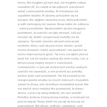
domu. Nie mogłem już tam stać, nie mogłem czekać,
musiałem iść, bo nawet w tak pięknych szarościach
widać czarne plamki smutku. W mieszkaniu nie
zapaliłem światła. W ubraniu położyłem się na
kanapie. Nie zdjąłem okularów przez, które patrzyłem
w sufit ciemniejszy niż zawsze. Nowe niebo do odkrycia
- sobie pomyślałem. Wpatrywałem się bez mrugania
powiekami, aż szarości zaczęły wirować, tańczyć,
mnożyć się, dzielić i przyjmować kształty nie do
opisania. Ten teatr szarości ratował mnie przed
mrokiem, który czaił się pod moim oknem i przed
moimi drzwiami. Udało się przetrwać i nie wpuścić do
domu nieproszonych gości. Tej nocy zacząłem jeszcze
pisać list. List do bardzo ważnej dla mnie osoby. List, w
którym piszę między innymi o szarościach
codzienności i o tym jak można tych bardzo ważnych
szarości nie zauważać, a one przecież są i potrafią
bardzo dużo nam powiedzieć. Ten list powstał przez
rosnące plamki smutku na moich źrenicach i musiałem
ożywić te słowa, nim straciłbym kompletnie wzrok. Nie
ma dwóch stron medalu! Kto powiedział, że sławo -
strona, oznacz tę samą wielkość, ten sam kształt?
Potrafisz dostrzec trzecią stronę medalu, a może jest ich
jeszcze więcej? Nowy dzień nie zaczął się inaczej od
poprzednich. Ból głowy, mdłości, osłabienie, czyli