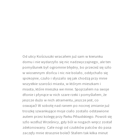
Od ulicy Kościuszki wracałem już sam w kierunku
domu i nie wydarzyło się nic nadzwyczajnego, ale ten
pomyślunek był ogromnie błędny, bo przecież się szło
w wiosennym słońcu i nic nie bolało, oddychało się
spokojnie, czuło i słyszało się jak chodzą przy mnie
wszystkie szarości miasta, w którym mieszkam i
miasta, które mieszka we mnie. Spojrzałem na swoje
dłonie i płynące w nich szare rzeki i pomyślałem, że
jeszcze dużo w nich atramentu, jeszcze jest, co
oswajać! W sobotę nad ranem po nocnej zmianie już
troszkę szwankujące moje ciało zostało odstawione
autem przez kolegę przy Parku Piłsudskiego. Powoli się
szło wzdłuż Wrześnicy, gdy ból w nogach wręcz został
zdetonowany. Całe nogi od czubków palców do pasa
zaczęły mnie strasznie boleć! Stałem tak kilka minut