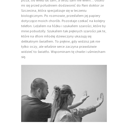
poza, od wielu lat sam, a teraz sam nie wiem… Udało
mi się przed południem dodzwonić do Pani doktor ze
Szczecina, która specjalizuje się w leczeniu
biologicznym. Po rozmowie, przesłałem jej papiery
dotyczące moich chorób. Pozostaje czekać na kolejny
telefon. Leżałem na łóżku i szukałem szarości, które by
mnie pobudziły. Szukałem tak pięknych szarości jak te,
które na dłoni młodej dziewczyny ukazują się
delikatnym światłem. To piękne, gdy widzisz jak nie
tylko oczy, ale właśnie serce zaczyna prawdziwie
widzieć to światło. Wspominam tę chwile i uśmiecham
się.