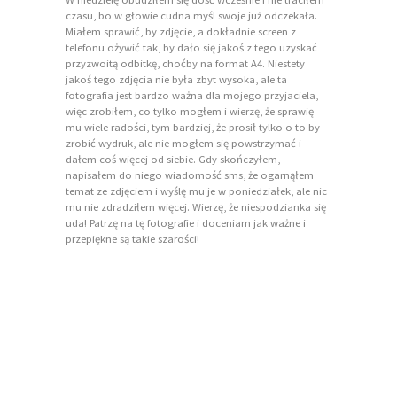
czasu, bo w głowie cudna myśl swoje już odczekała.
Miałem sprawić, by zdjęcie, a dokładnie screen z
telefonu ożywić tak, by dało się jakoś z tego uzyskać
przyzwoitą odbitkę, choćby na format A4. Niestety
jakoś tego zdjęcia nie była zbyt wysoka, ale ta
fotografia jest bardzo ważna dla mojego przyjaciela,
więc zrobiłem, co tylko mogłem i wierzę, że sprawię
mu wiele radości, tym bardziej, że prosił tylko o to by
zrobić wydruk, ale nie mogłem się powstrzymać i
dałem coś więcej od siebie. Gdy skończyłem,
napisałem do niego wiadomość sms, że ogarnąłem
temat ze zdjęciem i wyślę mu je w poniedziałek, ale nic
mu nie zdradziłem więcej. Wierzę, że niespodzianka się
uda! Patrzę na tę fotografie i doceniam jak ważne i
przepiękne są takie szarości!