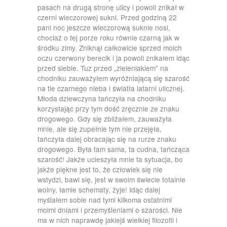
pasach na drugą stronę ulicy i powoli znikał w
czerni wieczorowej sukni. Przed godziną 22
pani noc jeszcze wieczorową suknie nosi,
chociaż o tej porze roku równie czarną jak w
środku zimy. Zniknął całkowicie sprzed moich
oczu czerwony berecik i ja powoli znikałem idąc
przed siebie. Tuz przed „zieleniakiem” na
chodniku zauważyłem wyróżniającą się szarość
na tle czarnego nieba i światła latarni ulicznej.
Młoda dziewczyna tańczyła na chodniku
korzystając przy tym dość zręcznie ze znaku
drogowego. Gdy się zbliżałem, zauważyła
mnie, ale się zupełnie tym nie przejęła,
tańczyła dalej obracając się na rurze znaku
drogowego. Była tam sama, ta cudna, tańcząca
szarość! Jakże ucieszyła mnie ta sytuacja, bo
jakże piękne jest to, że człowiek się nie
wstydzi, bawi się, jest w swoim świecie totalnie
wolny, łamie schematy, żyje! Idąc dalej
myślałem sobie nad tymi kilkoma ostatnimi
moimi dniami i przemyśleniami o szarości. Nie
ma w nich naprawdę jakiejś wielkiej filozofii i