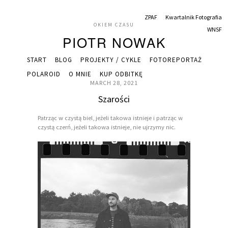
ZPAF
Kwartalnik Fotografia
OKIEM CZASU
WNSF
PIOTR NOWAK
START
BLOG
PROJEKTY / CYKLE
FOTOREPORTAŻ
POLAROID
O MNIE
KUP ODBITKĘ
MARCH 28, 2021
Szarości
Patrząc w czystą biel, jeżeli takowa istnieje i patrząc w
czystą czerń, jeżeli takowa istnieje, nie ujrzymy nic.