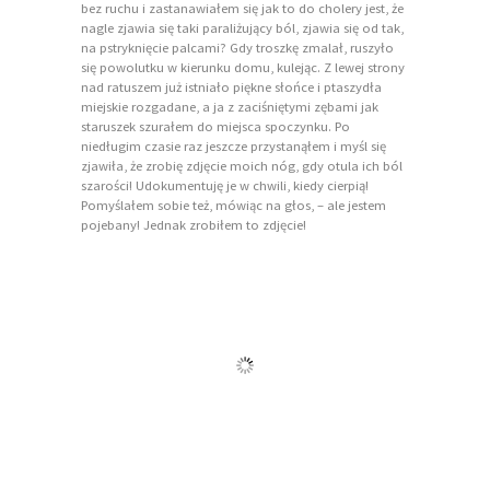
bez ruchu i zastanawiałem się jak to do cholery jest, że
nagle zjawia się taki paraliżujący ból, zjawia się od tak,
na pstryknięcie palcami? Gdy troszkę zmalał, ruszyło
się powolutku w kierunku domu, kulejąc. Z lewej strony
nad ratuszem już istniało piękne słońce i ptaszydła
miejskie rozgadane, a ja z zaciśniętymi zębami jak
staruszek szurałem do miejsca spoczynku. Po
niedługim czasie raz jeszcze przystanąłem i myśl się
zjawiła, że zrobię zdjęcie moich nóg, gdy otula ich ból
szarości! Udokumentuję je w chwili, kiedy cierpią!
Pomyślałem sobie też, mówiąc na głos, – ale jestem
pojebany! Jednak zrobiłem to zdjęcie!