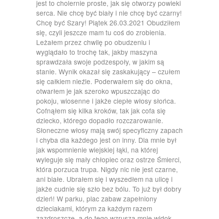
jest to cholernie proste, jak się otworzy powieki
serca. Nie chcę być biały i nie chcę być czarny!
Chcę być Szary! Piątek 26.03.2021 Obudziłem
się, czyli jeszcze mam tu coś do zrobienia.
Leżałem przez chwilę po obudzeniu i
wyglądało to trochę tak, jakby maszyna
sprawdzała swoje podzespoły, w jakim są
stanie. Wynik okazał się zaskakujący – czułem
się całkiem nieźle. Poderwałem się do okna,
otwarłem je jak szeroko wpuszczając do
pokoju, wiosenne i jakże ciepłe włosy słońca.
Cofnąłem się kilka kroków, tak jak cofa się
dziecko, którego dopadło rozczarowanie.
Słoneczne włosy mają swój specyficzny zapach
i chyba dla każdego jest on inny. Dla mnie był
jak wspomnienie wiejskiej łąki, na której
wyleguje się mały chłopiec oraz ostrze Śmierci,
która porzuca trupa. Nigdy nic nie jest czarne,
ani białe. Ubrałem się i wyszedłem na ulicę i
jakże cudnie się szło bez bólu. To już był dobry
dzień! W parku, plac zabaw zapełniony
dzieciakami, którym za każdym razem
zazdroszczę, a do tego wzrusza mnie widok