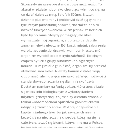
Skończyły się wszystkie standardowe możliwości. To
akurat wiedziałem, bo jako chorujący wiem, co się, na
co dzień dzieje ze mną. Salofalk 500mg, 8 sztuk
dziennie plus witaminy i probiotyki działają tylko na
tyle, żebym jakoś funkcjonował, chociaż trudno to
nazwać funkcjonowaniem. Wiem jednak, że bez nich
było by po mnie. Sterydy pomagały, ale silnie
wyniszczały mój organizm, a do tego bardzo źle
znosiłem efekty uboczne. Ból kości, mięśni, zaburzenia
wzroku, pocenie się, drgawki, wymioty. Niestety mój
organizm wyrobił sobie sterydozależność. Kolejnym
etapem był lek z grupy autoimmunologicznych.
Imuran 100mg miał ogłupić mój organizm, by przestał
atakować sam siebie. Niestety Imuran osłabił moją
odporność, ale nic więcej nie wskórał. Więc możliwości
standardowego leczenia się dla mnie skończyły.
Dostałem namiary na Panią doktor, która specjalizuje
się w leczeniu biologicznym z wykorzystaniem
inżynierii genetycznej i to jest niby ostatnia szansa. Z
takimi wiadomościami opuściłem gabinet lekarski
udając się zaraz do apteki. W której oczywiście nie
kupiłem żadnego leku, bo jak zawsze ich nie ma.
Leczyć się na nieuleczalną chorobę, którą ma się na
całe życie, leczyć się lekami, których nie ma w Polsce,
bo jest ich tak mało, tu absurd goni absurd! Wracając