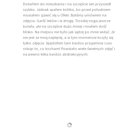
Dotarłem do mieszkania i na szczęście sen przyszedł
szybko. Jednak spałem krótko, bo przed południem
musiałem zjawić się u Ofelii. Byliśmy umówieni na
zdjęcia. Garść leków i w drogę. Troszkę noga jeszcze
bolała, ale na szczęście dużo mniej i miałem dość
blisko. Na miejscu nie było jak sądzę po mnie widać, że
nie jest ze mną najlepiej, a w tym momencie liczyły się
tylko zdjęcia. Spędziłem tam bardzo przyjemnie czas
robiąc to, co kocham! Powstało wiele świetnych zdjęć i
na pewno kilka bardzo abstrakcyjnych.