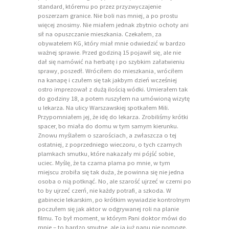
standard, któremu po przez przyzwyczajenie
poszerzam granice. Nie boli nas mniej, a po prostu
więcej znosimy. Nie miałem jednak zbytnio ochoty ani
sił na opuszczanie mieszkania. Czekałem, za
obywatelem KG, który miał mnie odwiedzić w bardzo
ważnej sprawie. Przed godziną 15 pojawił się, ale nie
dał się namówić na herbatę i po szybkim załatwieniu
sprawy, poszedł. Wróciłem do mieszkania, wróciłem
na kanapę i czułem się tak jakbym dzień wcześniej
ostro imprezował z dużą ilością wódki. Umierałem tak
do godziny 18, a potem ruszyłem na umówioną wizytę
u lekarza. Na ulicy Warszawskiej spotkałem Mili.
Przypomniałem jej, że idę do lekarza. Zrobiliśmy krótki
spacer, bo miała do domu w tym samym kierunku.
Znowu myślałem o szarościach, a zwłaszcza o tej
ostatniej, z poprzedniego wieczoru, o tych czarnych
plamkach smutku, które nakazały mi pójść sobie,
uciec. Myślę, że ta czarna plama po mnie, w tym
miejscu zrobiła się tak duża, że powinna się nie jedna
osoba o nią potknąć. No, ale szarość ujrzeć w czerni po
to by ujrzeć czerń, nie każdy potrafi, a szkoda. W
gabinecie lekarskim, po krótkim wywiadzie kontrolnym
poczułem się jak aktor w odgrywanej roli na planie
filmu. To był moment, w którym Pani doktor mówi do
mnie – to bardzo smutne, ale ja już panu nie pomogę.