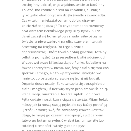
trochę inny odcień, więc w jakimś sensie to ktoś inny.
To ktoś, kto realnie nie stoi na chodniku, a istnieje
tylko, jako efekt optyczny dzięki światłu i zwierciadłu.
Czy w takim zniekształconym odbiciu ujrzymy
zniekształconą duszę? To chyba temat na rozmowy
pod obrazem Beksińskiego przy ulicy Rynek 7. Ten
dzień zaczął się bólem głowy i nadwrażliwością na
światło, a pierwsze kroki na ulicy stawiałem tak jak
Amstrong na księżycu. Do tego uczucie
depersonalizacji, które trwało dobrą godzinę. Totalny
odlot, a pomyśleć, że przeszedłem krótki odcinek od
Wrzosowej przez Miłosławską do Rynku. Usiadłem na
ławce i patrzyłem w niebo. Nie, żeby działo się tam coś
spektakularnego, ale to wpatrywanie uśnieżyło we
mnie to, co ostatnio sprawuje się lepiej niż budzik.
Drgania duszy ustały. Zakotwiczyła się porządnie do
ciała i mogłem już bez większych problemów iść dalej.
Praca, sklep, mieszkanie, lekarze, apteki i od nowa.
Pętla codzienności, która ciągle się zwęża. Mijam ludzi,
którzy jak ja noszą swoją pętle, ale czy każdy potrafi ją
ujrzeć? Ja widzę swój źle zawiązany krawat! Jest tak
długi, że mogę go czasami nadepnąć, a już całkiem
łatwo go butem przydusić w zbyt jasnym świetle lub
totalnej ciemności i wtedy gleba na pysk
gwarantowana! Tego wieczora nosiłem