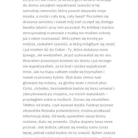
do domu zacząłem wypatrywać szarości w tej
samotnej ciemności, która powoli okrywała moje
miasta, a może i cały kraj, cały świat? Poczułem się
strasznie samotny i nawet mój cień uczepił się złotego
światła latarni i przy nim pozostał. Po krótkiej i bardzo
emocjonalnej rozmowie z matką nie miałem ochoty
już z nikim rozmawiać. Włóczyłem się trochę po
mieście, szukałem szarości, w którą mógłbym się otulić
i już miałem iść do Ciebie - Ty, która dotykasz mnie
żywego, ale wiedziałem, że już szykowałaś się do snu.
Wracałem powolnym krokiem do domu i już niczego
nie wypatrywałem, za to brat i siostra wypatrywali
mnie. Jak na trupa całkiem nieźle się trzymałem i
nawet rozmowny byłem. Zbyt dużo chmur nad
głowami tej rodziny, za głośny wiatr z moich płuc.
Cicho, cichutko, bezszelestnie będzie się teraz umierać i
zdecydowanie po mojemu, na moich warunkach –
przysięgłem sobie w myślach. Znowu się obudziłem.
Telefon od brata, czyli wywiad działa. Funkcje życiowe
obywatela Nowaka potwierdzone, można przekazać
informację dalej. Od kiedy ujawniłem swoje blizny
rodzinie, dużo się zmieniło. Chyba dopiero teraz mnie
poznali. Jest dobrze, układa się miedzy nami coraz
lepiej, jednak nadal trudno mi to oswoić. Byłem zawsze