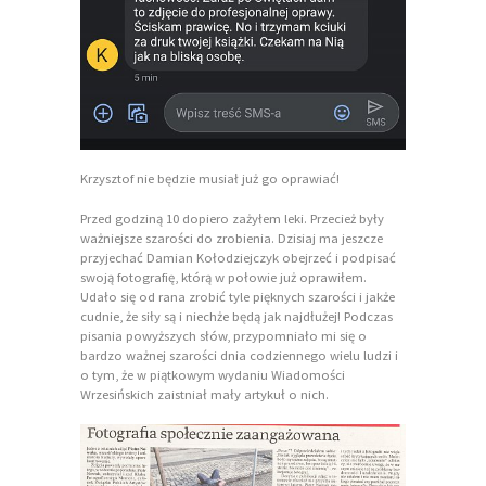
Krzysztof nie będzie musiał już go oprawiać!
Przed godziną 10 dopiero zażyłem leki. Przecież były
ważniejsze szarości do zrobienia. Dzisiaj ma jeszcze
przyjechać Damian Kołodziejczyk obejrzeć i podpisać
swoją fotografię, którą w połowie już oprawiłem.
Udało się od rana zrobić tyle pięknych szarości i jakże
cudnie, że siły są i niechże będą jak najdłużej! Podczas
pisania powyższych słów, przypomniało mi się o
bardzo ważnej szarości dnia codziennego wielu ludzi i
o tym, że w piątkowym wydaniu Wiadomości
Wrzesińskich zaistniał mały artykuł o nich.