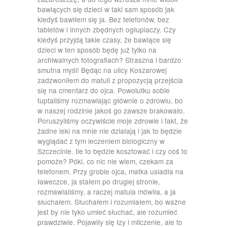
bawiących się dzieci w taki sam sposób jak
kiedyś bawiłem się ja. Bez telefonów, bez
tabletów i innych zbędnych ogłupiaczy. Czy
kiedyś przyjdą takie czasy, że bawiące się
dzieci w ten sposób będę już tylko na
archiwalnych fotografiach? Straszna i bardzo
smutna myśl! Będąc na ulicy Koszarowej
zadzwoniłem do matuli z propozycją przejścia
się na cmentarz do ojca. Powolutku sobie
tuptaliśmy rozmawiając głównie o zdrowiu, bo
w naszej rodzinie jakoś go zawsze brakowało.
Poruszyliśmy oczywiście moje zdrowie i fakt, że
żadne leki na mnie nie działają i jak to będzie
wyglądać z tym leczeniem biologiczny w
Szczecinie. Ile to będzie kosztować i czy coś to
pomoże? Póki, co nic nie wiem, czekam za
telefonem. Przy grobie ojca, matka usiadła na
ławeczce, ja stałem po drugiej stronie,
rozmawialiśmy, a raczej matula mówiła, a ja
słuchałem. Słuchałem i rozumiałem, bo ważne
jest by nie tyko umieć słuchać, ale rozumieć
prawdziwie. Pojawiły się łzy i milczenie, ale to