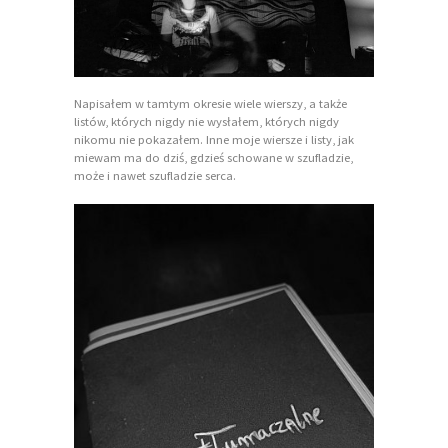
Napisałem w tamtym okresie wiele wierszy, a także
listów, których nigdy nie wysłałem, których nigdy
nikomu nie pokazałem. Inne moje wiersze i listy, jak
miewam ma do dziś, gdzieś schowane w szufladzie,
może i nawet szufladzie serca.