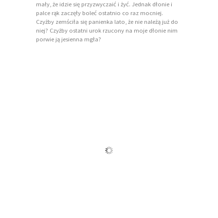
mały, że idzie się przyzwyczaić i żyć. Jednak dłonie i
palce rąk zaczęły boleć ostatnio co raz mocniej.
Czyżby zemściła się panienka lato, że nie należą już do
niej? Czyżby ostatni urok rzucony na moje dłonie nim
porwie ją jesienna mgła?