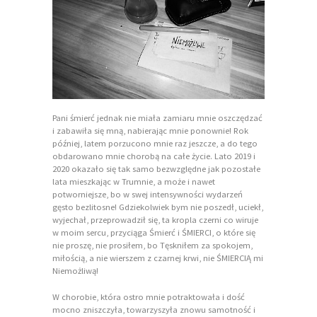
Pani śmierć jednak nie miała zamiaru mnie oszczędzać
i zabawiła się mną, nabierając mnie ponownie! Rok
później, latem porzucono mnie raz jeszcze, a do tego
obdarowano mnie chorobą na całe życie. Lato 2019 i
2020 okazało się tak samo bezwzględne jak pozostałe
lata mieszkając w Trumnie, a może i nawet
potworniejsze, bo w swej intensywności wydarzeń
gęsto bezlitosne! Gdziekolwiek bym nie poszedł, uciekł,
wyjechał, przeprowadził się, ta kropla czerni co wiruje
w moim sercu, przyciąga Śmierć i ŚMIERCI, o które się
nie proszę, nie prosiłem, bo Tęskniłem za spokojem,
miłością, a nie wierszem z czarnej krwi, nie ŚMIERCIĄ mi
Niemożliwą!
W chorobie, która ostro mnie potraktowała i dość
mocno zniszczyła, towarzyszyła znowu samotność i