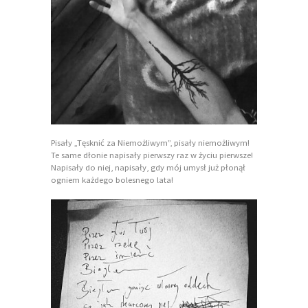
Pisały „Tęsknić za Niemożliwym”, pisały niemożliwym!
Te same dłonie napisały pierwszy raz w życiu pierwsze!
Napisały do niej, napisały, gdy mój umysł już płonął
ogniem każdego bolesnego lata!