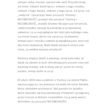
samym sobą i koniec zawsze taki sam! Przyszła kolej
na mnie. Ostatni dzień lipca i znikam z tego miasta,
znikam z tego świata, znikam z tego życia, od życia, od
„nieżycia”. Opcje były dwie: porzucić Trumnę i
NICOBECNOŚĆ i przeżyć lub porzucić Trumnę i
NICOBECNOŚĆ, znaleźć Drzewo Niczyje i już nie wrócić.
Jakże brzydko opisuję tę panienkę w przewiewnej
sukience, co w najcieplejsze dni tańczyła każdego roku
na moim trupie, ale to nie oznacza, że jesienna
dziewczyna i mroźny oddech przepięknej pani zimy był,
dla mnie łaskawsze. Małe literki waszych imion ode
mnie, za wielkie wiersze umarłych!
Różnica między latem a jesienią i zimą była taka, że
świat za oknem w tych chłodniejszych porach roku był
bardziej martwy, tak martwy jak ja i przez to mniej
bolało, mniej raziło w oczy.
W lutym 2019 roku uciekłem z Trumny na dobre! Pękła,
wpuszczając po raz pierwszy od wielu lat sznur światła,
który zdołałem pochwycić. Nie parzyło to światło,
które okazało się liną ratunkową. Przeżyłem, przegnany
przez morze, w którym zostawiłem nocą swój wiersz.
Wróciłem, by porzucić NICOBECNOŚĆ!