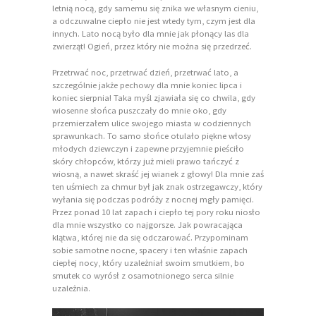
letnią nocą, gdy samemu się znika we własnym cieniu,
a odczuwalne ciepło nie jest wtedy tym, czym jest dla
innych. Lato nocą było dla mnie jak płonący las dla
zwierząt! Ogień, przez który nie można się przedrzeć.
Przetrwać noc, przetrwać dzień, przetrwać lato, a
szczególnie jakże pechowy dla mnie koniec lipca i
koniec sierpnia! Taka myśl zjawiała się co chwila, gdy
wiosenne słońca puszczały do mnie oko, gdy
przemierzałem ulice swojego miasta w codziennych
sprawunkach. To samo słońce otulało piękne włosy
młodych dziewczyn i zapewne przyjemnie pieściło
skóry chłopców, którzy już mieli prawo tańczyć z
wiosną, a nawet skraść jej wianek z głowy! Dla mnie zaś
ten uśmiech za chmur był jak znak ostrzegawczy, który
wyłania się podczas podróży z nocnej mgły pamięci.
Przez ponad 10 lat zapach i ciepło tej pory roku niosło
dla mnie wszystko co najgorsze. Jak powracająca
klątwa, której nie da się odczarować. Przypominam
sobie samotne nocne, spacery i ten właśnie zapach
ciepłej nocy, który uzależniał swoim smutkiem, bo
smutek co wyrósł z osamotnionego serca silnie
uzależnia.