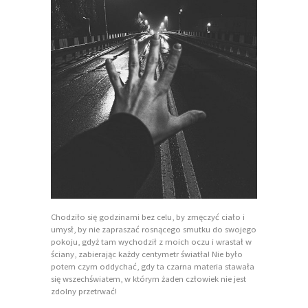
Chodziło się godzinami bez celu, by zmęczyć ciało i
umysł, by nie zapraszać rosnącego smutku do swojego
pokoju, gdyż tam wychodził z moich oczu i wrastał w
ściany, zabierając każdy centymetr światła! Nie było
potem czym oddychać, gdy ta czarna materia stawała
się wszechświatem, w którym żaden człowiek nie jest
zdolny przetrwać!