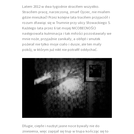
Latem 2012 w dwa tygodnie straciłem wszystko.
Straciłem pracę, narzeczoną, zmarł Ojciec, nie miałem
gdzie mieszkać! Przez kolejne lata traciłem przyjaciół i
rozum dławiąc się w Trumnie przy ulicy Słowackiego 5.
Każdego lata przez 6 lat mojej NICOBECNOŚCI
następowała kulminacja i tak miłości pozostawiały we
mnie noże, przyjaźnie zanikały, a obłęd i smutek
pożerał nie tylko moje ciało i dusze, ale ten mały
pokój, w którym już nikt nie potrafił oddychać.
Długie, ciepłe i nazbyt jasne noce bywały nie do
zniesienia, więc zapijał się trup w trupa kończąc się to