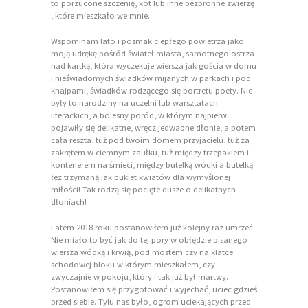
to porzucone szczenię, kot lub inne bezbronne zwierzę
, które mieszkało we mnie.
Wspominam lato i posmak ciepłego powietrza jako
moją udrękę pośród świateł miasta, samotnego ostrza
nad kartką, która wyczekuje wiersza jak gościa w domu
i nieświadomych świadków mijanych w parkach i pod
knajpami, świadków rodzącego się portretu poety. Nie
były to narodziny na uczelni lub warsztatach
literackich, a bolesny poród, w którym najpierw
pojawiły się delikatne, wręcz jedwabne dłonie, a potem
cała reszta, tuż pod twoim domem przyjacielu, tuż za
zakrętem w ciemnym zaułku, tuż między trzepakiem i
kontenerem na śmieci, między butelką wódki a butelką
łez trzymaną jak bukiet kwiatów dla wymyślonej
miłości! Tak rodzą się pocięte dusze o delikatnych
dłoniach!
Latem 2018 roku postanowiłem już kolejny raz umrzeć.
Nie miało to być jak do tej pory w obłędzie pisanego
wiersza wódką i krwią, pod mostem czy na klatce
schodowej bloku w którym mieszkałem, czy
zwyczajnie w pokoju, który i tak już był martwy.
Postanowiłem się przygotować i wyjechać, uciec gdzieś
przed siebie. Tylu nas było, ogrom uciekających przed