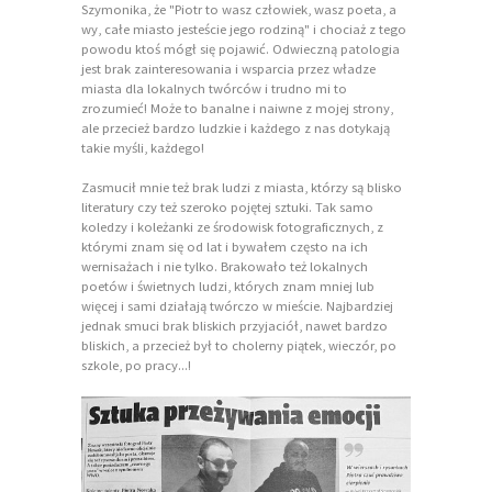
Szymonika, że "Piotr to wasz człowiek, wasz poeta, a
wy, całe miasto jesteście jego rodziną" i chociaż z tego
powodu ktoś mógł się pojawić. Odwieczną patologia
jest brak zainteresowania i wsparcia przez władze
miasta dla lokalnych twórców i trudno mi to
zrozumieć! Może to banalne i naiwne z mojej strony,
ale przecież bardzo ludzkie i każdego z nas dotykają
takie myśli, każdego!
Zasmucił mnie też brak ludzi z miasta, którzy są blisko
literatury czy też szeroko pojętej sztuki. Tak samo
koledzy i koleżanki ze środowisk fotograficznych, z
którymi znam się od lat i bywałem często na ich
wernisażach i nie tylko. Brakowało też lokalnych
poetów i świetnych ludzi, których znam mniej lub
więcej i sami działają twórczo w mieście. Najbardziej
jednak smuci brak bliskich przyjaciół, nawet bardzo
bliskich, a przecież był to cholerny piątek, wieczór, po
szkole, po pracy...!