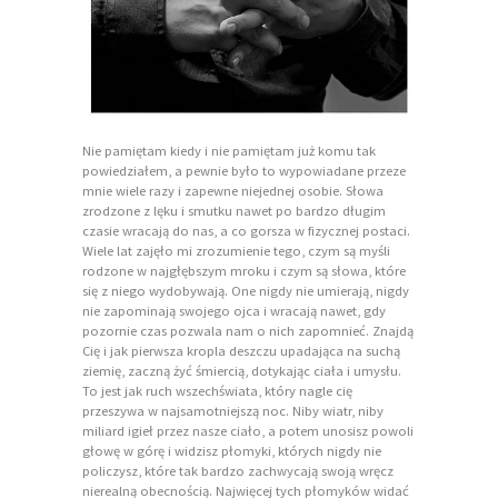
Nie pamiętam kiedy i nie pamiętam już komu tak
powiedziałem, a pewnie było to wypowiadane przeze
mnie wiele razy i zapewne niejednej osobie. Słowa
zrodzone z lęku i smutku nawet po bardzo długim
czasie wracają do nas, a co gorsza w fizycznej postaci.
Wiele lat zajęło mi zrozumienie tego, czym są myśli
rodzone w najgłębszym mroku i czym są słowa, które
się z niego wydobywają. One nigdy nie umierają, nigdy
nie zapominają swojego ojca i wracają nawet, gdy
pozornie czas pozwala nam o nich zapomnieć. Znajdą
Cię i jak pierwsza kropla deszczu upadająca na suchą
ziemię, zaczną żyć śmiercią, dotykając ciała i umysłu.
To jest jak ruch wszechświata, który nagle cię
przeszywa w najsamotniejszą noc. Niby wiatr, niby
miliard igieł przez nasze ciało, a potem unosisz powoli
głowę w górę i widzisz płomyki, których nigdy nie
policzysz, które tak bardzo zachwycają swoją wręcz
nierealną obecnością. Najwięcej tych płomyków widać