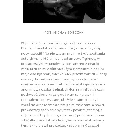
FOT. MICHAŁ SOBCZAK
Wspominając ten wieczór ogarniał mnie smutek.
Dlaczego smutek zasiał się tamtego wieczora, a tej
nocy rozkwitł? Na pierwszym moim w życiu spotkaniu
autorskim, na którym pokazałem żywą Tęsknotę w
postaci książki, rysunków i siebie samego zabrakło
wielu bliskich mi osób! Niedużym ziarenkiem piasku w
moje oko był brak jakichkolwiek przedstawicieli władzy
miasta, chociaż niektórych zna się osobiście, a w
mieście, w którym się urodziłem i nadal żyję nie jestem
anonimowa osobą. Jednak chyba nie mieliby się czym
pochwalić, skoro książkę wydałem sam, rysunki
oprawiłem sam, wystawę ułożyłem sam, plakaty
zrobiłem oraz rozwieszałem po mieście sam, a nawet
prowadzący spotkanie był, że tak powiem, też mój, a
więc nie mieliby do czego pozować podczas robienia
zdjęć dla prasy. Szkoda tylko, że nie pomyśleli sobie o
tym, jak to prawił prowadzący spotkanie Krzysztof