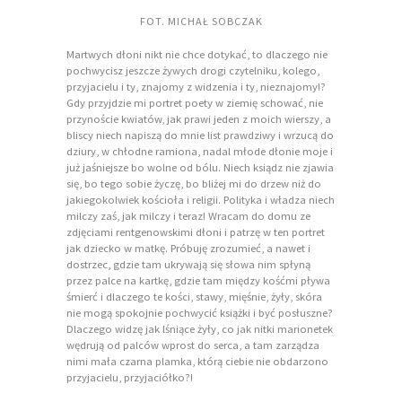
FOT. MICHAŁ SOBCZAK
Martwych dłoni nikt nie chce dotykać, to dlaczego nie
pochwycisz jeszcze żywych drogi czytelniku, kolego,
przyjacielu i ty, znajomy z widzenia i ty, nieznajomy!?
Gdy przyjdzie mi portret poety w ziemię schować, nie
przynoście kwiatów, jak prawi jeden z moich wierszy, a
bliscy niech napiszą do mnie list prawdziwy i wrzucą do
dziury, w chłodne ramiona, nadal młode dłonie moje i
już jaśniejsze bo wolne od bólu. Niech ksiądz nie zjawia
się, bo tego sobie życzę, bo bliżej mi do drzew niż do
jakiegokolwiek kościoła i religii. Polityka i władza niech
milczy zaś, jak milczy i teraz! Wracam do domu ze
zdjęciami rentgenowskimi dłoni i patrzę w ten portret
jak dziecko w matkę. Próbuję zrozumieć, a nawet i
dostrzec, gdzie tam ukrywają się słowa nim spłyną
przez palce na kartkę, gdzie tam między kośćmi pływa
śmierć i dlaczego te kości, stawy, mięśnie, żyły, skóra
nie mogą spokojnie pochwycić książki i być posłuszne?
Dlaczego widzę jak lśniące żyły, co jak nitki marionetek
wędrują od palców wprost do serca, a tam zarządza
nimi mała czarna plamka, którą ciebie nie obdarzono
przyjacielu, przyjaciółko?!