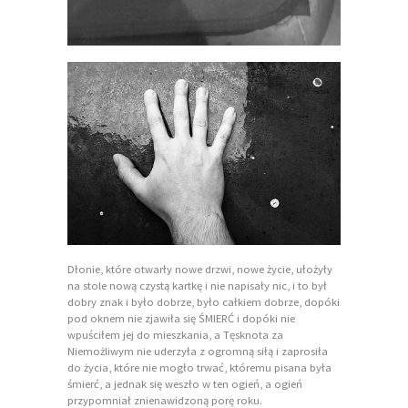
Dłonie, które otwarły nowe drzwi, nowe życie, ułożyły
na stole nową czystą kartkę i nie napisały nic, i to był
dobry znak i było dobrze, było całkiem dobrze, dopóki
pod oknem nie zjawiła się ŚMIERĆ i dopóki nie
wpuściłem jej do mieszkania, a Tęsknota za
Niemożliwym nie uderzyła z ogromną siłą i zaprosiła
do życia, które nie mogło trwać, któremu pisana była
śmierć, a jednak się weszło w ten ogień, a ogień
przypomniał znienawidzoną porę roku.