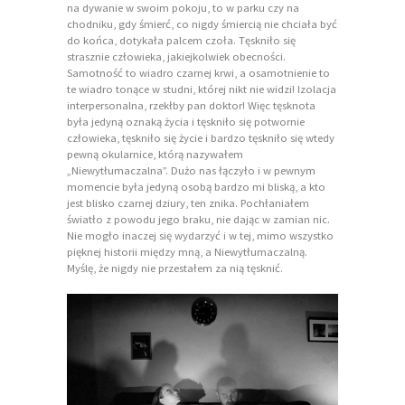
na dywanie w swoim pokoju, to w parku czy na
chodniku, gdy śmierć, co nigdy śmiercią nie chciała być
do końca, dotykała palcem czoła. Tęskniło się
strasznie człowieka, jakiejkolwiek obecności.
Samotność to wiadro czarnej krwi, a osamotnienie to
te wiadro tonące w studni, której nikt nie widzi! Izolacja
interpersonalna, rzekłby pan doktor! Więc tęsknota
była jedyną oznaką życia i tęskniło się potwornie
człowieka, tęskniło się życie i bardzo tęskniło się wtedy
pewną okularnice, którą nazywałem
„Niewytłumaczalna”. Dużo nas łączyło i w pewnym
momencie była jedyną osobą bardzo mi bliską, a kto
jest blisko czarnej dziury, ten znika. Pochłaniałem
światło z powodu jego braku, nie dając w zamian nic.
Nie mogło inaczej się wydarzyć i w tej, mimo wszystko
pięknej historii między mną, a Niewytłumaczalną.
Myślę, że nigdy nie przestałem za nią tęsknić.