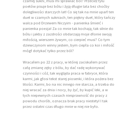
czarnej sukni, musi mi sprawiać ból? Przecież tylu
poetów pisuje bez bólu i żyją długie lata bez choćby
dolegliwości starczych lat! Co się tak na mnie uparł ten
duet w czarnych sukniach, ten piękny duet, który tańczy
walca pod Drzewem Niczyim - panienka śmierć i
panienka poezja! Za co mnie tak kochają, tak silnie do
bólu i jakby z zazdrości obdarzają moje dłonie swoją
miłością, wierszem żywym, co cierpieć musi? Co tym
dziewczynom winny jestem, bym ciepła co koi i miłość
mógł dotykać tylko przez ból?
Wracałem po 22 z pracy, w której zaciskałem przez
całą zmianę zęby z bólu, by dać radę wykonywać
czynności i cóż, tak wygląda praca w fabryce, która
karmi, jak głosi tekst starej piosenki, i która pożera bez
litości. Karmi, bo na nic innego nie starcza, a trzeba do
niej wracać za dnia i nocy, by żyć, by kupić leki, a w
tych niepewnych czasach niesprawność do pracy z
powodu chorób, oznacza brak pracy niestety! I tak
przez ostatni czas długo mnie w niej nie było.