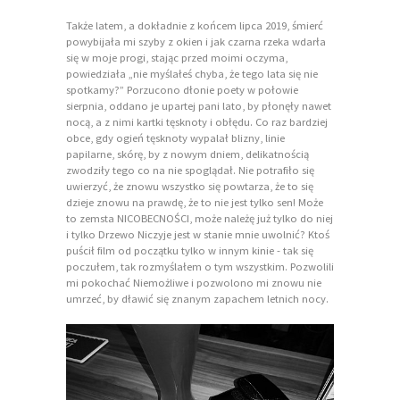
Także latem, a dokładnie z końcem lipca 2019, śmierć
powybijała mi szyby z okien i jak czarna rzeka wdarła
się w moje progi, stając przed moimi oczyma,
powiedziała „nie myślałeś chyba, że tego lata się nie
spotkamy?” Porzucono dłonie poety w połowie
sierpnia, oddano je upartej pani lato, by płonęły nawet
nocą, a z nimi kartki tęsknoty i obłędu. Co raz bardziej
obce, gdy ogień tęsknoty wypalał blizny, linie
papilarne, skórę, by z nowym dniem, delikatnością
zwodziły tego co na nie spoglądał. Nie potrafiło się
uwierzyć, że znowu wszystko się powtarza, że to się
dzieje znowu na prawdę, że to nie jest tylko sen! Może
to zemsta NICOBECNOŚCI, może należę już tylko do niej
i tylko Drzewo Niczyje jest w stanie mnie uwolnić? Ktoś
puścił film od początku tylko w innym kinie - tak się
poczułem, tak rozmyślałem o tym wszystkim. Pozwolili
mi pokochać Niemożliwe i pozwolono mi znowu nie
umrzeć, by dławić się znanym zapachem letnich nocy.