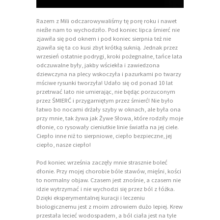
Razem z Mili odczarowywaliśmy tę porę roku i nawet
nieźle nam to wychodziło. Pod koniec lipca śmierć nie
zjawiła się pod oknem i pod koniec sierpnia też nie
zjawiła się ta co kusi zbyt krótką suknią. Jednak przez
wrzesień ostatnie podrygi, kroki pożegnalne, tańce lata
odczuwalne były, jakby wściekła i zawiedzona
dziewczyna na plecy wskoczyła i pazurkami po twarzy
mściwe rysunki tworzyła! Udało się od ponad 10 lat
przetrwać lato nie umierając, nie będąc porzuconym
przez ŚMIERĆ i przygarniętym przez śmierć! Nie było
łatwo bo nocami drżały szyby w oknach, ale była ona
przy mnie, tak żywa jak Żywe Słowa, które rodziły moje
dłonie, co rysowały cieniutkie linie światła na jej ciele.
Ciepło inne niż to sierpniowe, ciepło bezpieczne, jej
ciepło, nasze ciepło!
Pod koniec września zaczęły mnie strasznie boleć
dłonie. Przy mojej chorobie bóle stawów, mięśni, kości
to normalny objaw. Czasem jest znośnie, a czasem nie
idzie wytrzymać i nie wychodzi się przez ból z łóżka.
Dzięki eksperymentalnej kuracji i leczeniu
biologicznemu jest z moim zdrowiem dużo lepiej. Krew
przestała lecieć wodospadem, a ból ciała jest na tyle