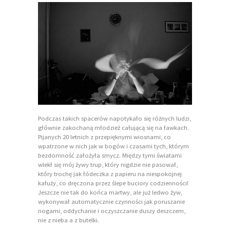
Podczas takich spacerów napotykało się różnych ludzi,
głównie zakochaną młodzież całującą się na ławkach.
Pijanych 20 letnich z przepięknymi wiosnami, co
wpatrzone w nich jak w bogów i czasami tych, którym
bezdomność założyła smycz. Między tymi światami
wlekł się mój żywy trup, który nigdzie nie pasował,
który trochę jak łódeczka z papieru na niespokojnej
kałuży, co dręczona przez ślepe buciory codzienności!
Jeszcze nie tak do końca martwy, ale już ledwo żyw,
wykonywał automatycznie czynności jak poruszanie
nogami, oddychanie i oczyszczanie duszy deszczem,
nie z nieba a z butelki.