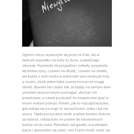
Ogrom rzeczy wydarzyło się przez te 6 lat, ale w
żadnym wypadku nie było to życie, a jakieś jego
okruszki. Pojawiały się przyjaźnie i znikały, pojawiały
się dziewczyny, czasem na dłużej , czasem na chwile,
ale każda z nich miała w sobie taki sam mrok jak mój,
a razem, obok siebie takie czarne morza nie mogą
istnieć. Bywało też często tak, że będąc na samym dnie
umiałem jeszcze innym pomagać, słuchać ich
prawdziwie, a nawet pozwalać im bezpiecznie spać w
moim małym pokoju. Potem, jak to najczęściej bywa,
gdy wstaje się na nogi, to się wychodzi, znika i już nie
wraca. Także porzucania smak znałem bardzo dobrze,
za dobrze, i bliżej było mi potem do bezdomnych
kotów niż do ludzi. Płukałem zaś gardło w pobliskim
barze i spieszyłem się zalać, nim łzami miało zalać się