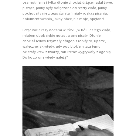
osamotnienie i tylko dłonie chociaż drżące nadal żywe,
piszące, jakby były odłączone od reszty ciała, jakby
pochodziły nie z tego świata i miały rozkaz pisania,
dokumentowania, jakby obce, nie moje, opętane!
Leżąc wiele razy nocami w łóżku, w bólu całego ciała,
miałem obok siebie notes , a one pisały! Dłonie
chociaż ledwo trzymały długopis robiły to, uparte,
waleczne jak wtedy, gdy pod blokiem lata temu
ocierały krew z twarzy, tak i teraz wygrywały z agonią!
Do kogo one wtedy należą?