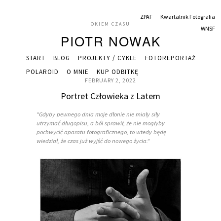
ZPAF
Kwartalnik Fotografia
OKIEM CZASU
WNSF
PIOTR NOWAK
START
BLOG
PROJEKTY / CYKLE
FOTOREPORTAŻ
POLAROID
O MNIE
KUP ODBITKĘ
FEBRUARY 2, 2022
Portret Człowieka z Latem
"Gdyby pewnego dnia moje dłonie nie miały siły
utrzymać długopisu, a ból sprawił, że nie mogłyby
pochwycić aparatu fotograficznego, to wtedy będę
wiedział, że czas już wyjść do nowego życia."