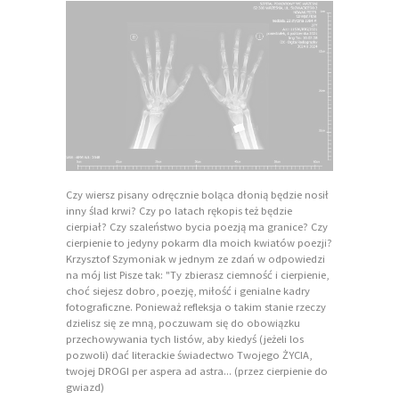
Czy wiersz pisany odręcznie boląca dłonią będzie nosił
inny ślad krwi? Czy po latach rękopis też będzie
cierpiał? Czy szaleństwo bycia poezją ma granice? Czy
cierpienie to jedyny pokarm dla moich kwiatów poezji?
Krzysztof Szymoniak w jednym ze zdań w odpowiedzi
na mój list Pisze tak: "Ty zbierasz ciemność i cierpienie,
choć siejesz dobro, poezję, miłość i genialne kadry
fotograficzne. Ponieważ refleksja o takim stanie rzeczy
dzielisz się ze mną, poczuwam się do obowiązku
przechowywania tych listów, aby kiedyś (jeżeli los
pozwoli) dać literackie świadectwo Twojego ŻYCIA,
twojej DROGI per aspera ad astra... (przez cierpienie do
gwiazd)