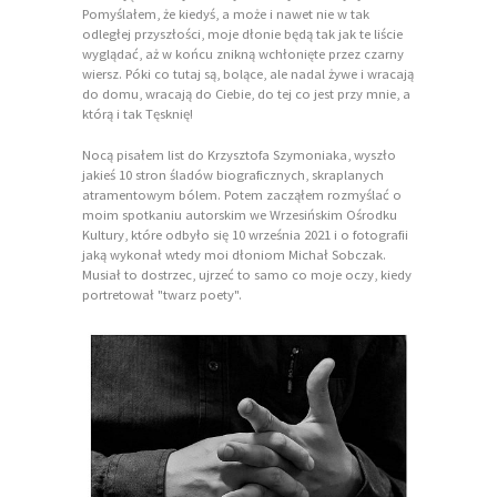
Pomyślałem, że kiedyś, a może i nawet nie w tak
odległej przyszłości, moje dłonie będą tak jak te liście
wyglądać, aż w końcu znikną wchłonięte przez czarny
wiersz. Póki co tutaj są, bolące, ale nadal żywe i wracają
do domu, wracają do Ciebie, do tej co jest przy mnie, a
którą i tak Tęsknię!
Nocą pisałem list do Krzysztofa Szymoniaka, wyszło
jakieś 10 stron śladów biograficznych, skraplanych
atramentowym bólem. Potem zacząłem rozmyślać o
moim spotkaniu autorskim we Wrzesińskim Ośrodku
Kultury, które odbyło się 10 września 2021 i o fotografii
jaką wykonał wtedy moi dłoniom Michał Sobczak.
Musiał to dostrzec, ujrzeć to samo co moje oczy, kiedy
portretował "twarz poety".