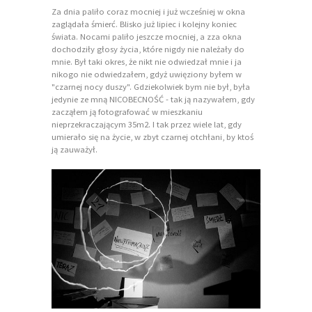
Za dnia paliło coraz mocniej i już wcześniej w okna
zaglądała śmierć. Blisko już lipiec i kolejny koniec
świata. Nocami paliło jeszcze mocniej, a zza okna
dochodziły głosy życia, które nigdy nie należały do
mnie. Był taki okres, że nikt nie odwiedzał mnie i ja
nikogo nie odwiedzałem, gdyż uwięziony byłem w
"czarnej nocy duszy". Gdziekolwiek bym nie był, była
jedynie ze mną NICOBECNOŚĆ - tak ją nazywałem, gdy
zacząłem ją fotografować w mieszkaniu
nieprzekraczającym 35m2. I tak przez wiele lat, gdy
umierało się na życie, w zbyt czarnej otchłani, by ktoś
ją zauważył.