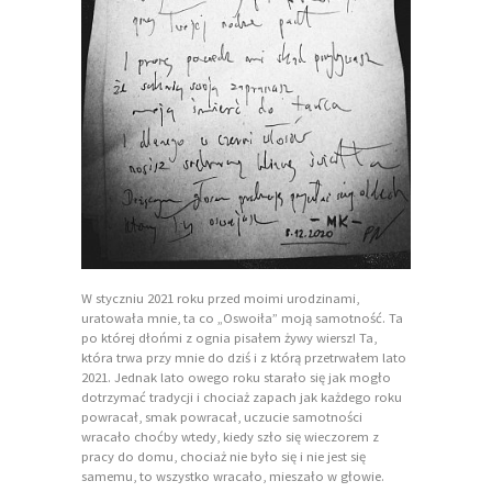
W styczniu 2021 roku przed moimi urodzinami,
uratowała mnie, ta co „Oswoiła” moją samotność. Ta
po której dłońmi z ognia pisałem żywy wiersz! Ta,
która trwa przy mnie do dziś i z którą przetrwałem lato
2021. Jednak lato owego roku starało się jak mogło
dotrzymać tradycji i chociaż zapach jak każdego roku
powracał, smak powracał, uczucie samotności
wracało choćby wtedy, kiedy szło się wieczorem z
pracy do domu, chociaż nie było się i nie jest się
samemu, to wszystko wracało, mieszało w głowie.