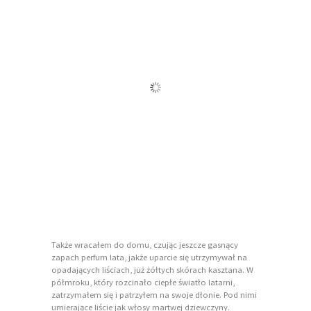
Także wracałem do domu, czując jeszcze gasnący
zapach perfum lata, jakże uparcie się utrzymywał na
opadających liściach, już żółtych skórach kasztana. W
półmroku, który rozcinało ciepłe światło latarni,
zatrzymałem się i patrzyłem na swoje dłonie. Pod nimi
umierające liście jak włosy martwej dziewczyny.